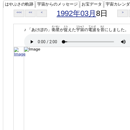
はやぶさの軌跡
宇宙からのメッセージ
お宝データ
宇宙カレンダ
1992年03月
8日
<<<
<<
<
>
えいせい
とら
うちゅう
でんぱ
おと
♪ 「あけぼの」
衛星
が
捉
えた
宇宙
の
電波
を
音
にしました。