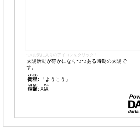
👈 お気に入りのアイコンをクリック！
太陽活動が静かになりつつある時期の太陽で
す。
えいせい
衛星
:
「ようこう」
しゅるい
せん
種類
:
X
線