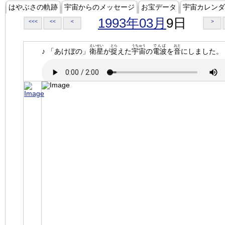
はやぶさの軌跡
宇宙からのメッセージ
お宝データ
宇宙カレンダ
1993年03月
9日
<<<
<<
<
>
えいせい
とら
うちゅう
でんぱ
おと
♪ 「あけぼの」
衛星
が
捉
えた
宇宙
の
電波
を
音
にしました。