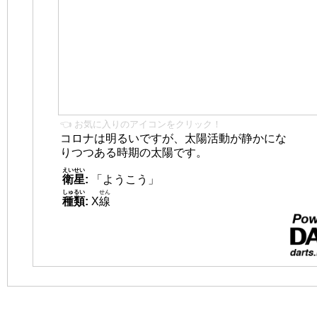
👈 お気に入りのアイコンをクリック！
コロナは明るいですが、太陽活動が静かにな
りつつある時期の太陽です。
えいせい
衛星
:
「ようこう」
しゅるい
せん
種類
:
X
線