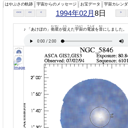
はやぶさの軌跡
宇宙からのメッセージ
お宝データ
宇宙カレンダ
1994年02月
8日
<<<
<<
<
>
えいせい
とら
うちゅう
でんぱ
おと
♪ 「あけぼの」
衛星
が
捉
えた
宇宙
の
電波
を
音
にしました。