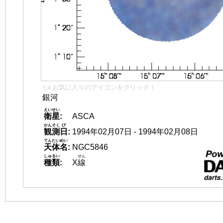
👈 お気に入りのアイコンをクリック！
銀河
えいせい
衛星
:
ASCA
かんそく
び
観測
日
:
1994年02月07日 - 1994年02月08日
てんたいめい
天体名
:
NGC5846
しゅるい
せん
種類
:
X
線