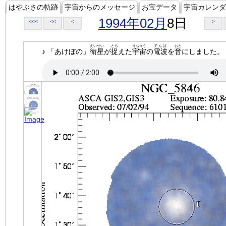
はやぶさの軌跡
宇宙からのメッセージ
お宝データ
宇宙カレンダ
1994年02月
8日
<<<
<<
<
>
えいせい
とら
うちゅう
でんぱ
おと
♪ 「あけぼの」
衛星
が
捉
えた
宇宙
の
電波
を
音
にしました。