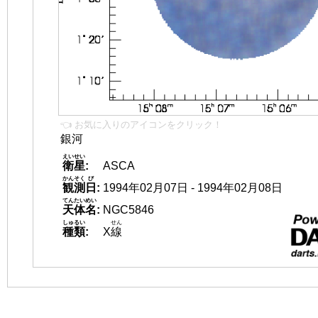
👈 お気に入りのアイコンをクリック！
銀河
えいせい
衛星
:
ASCA
かんそく
び
観測
日
:
1994年02月07日 - 1994年02月08日
てんたいめい
天体名
:
NGC5846
しゅるい
せん
種類
:
X
線