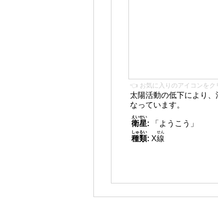
👈 お気に入りのアイコンをク
太陽活動の低下により、
なっています。
えいせい
衛星
:
「ようこう」
しゅるい
せん
種類
:
X
線