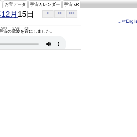
ジ
お宝データ
宇宙カレンダー
宇宙 xR
年12月
15日
>
>>
>>>
…☞Engli
うちゅう
でんぱ
おと
宇宙
の
電波
を
音
にしました。