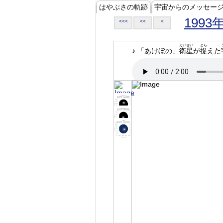
はやぶさの軌跡
宇宙からのメッセー
1993
<<<
<<
<
えいせい
とら
♪ 「あけぼの」
衛星
が
捉
えた