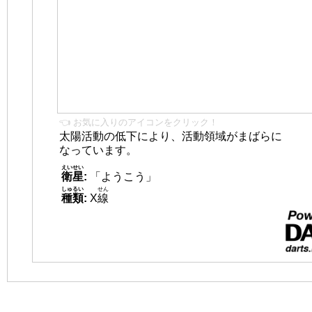
👈 お気に入りのアイコンをクリック！
太陽活動の低下により、活動領域がまばらに
なっています。
えいせい
衛星
:
「ようこう」
しゅるい
せん
種類
:
X
線