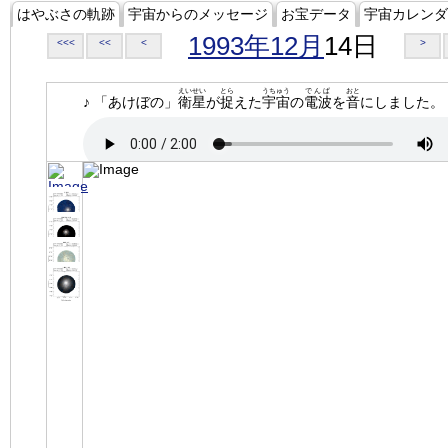
はやぶさの軌跡
宇宙からのメッセージ
お宝データ
宇宙カレンダ
1993年12月
14日
<<<
<<
<
>
えいせい
とら
うちゅう
でんぱ
おと
♪ 「あけぼの」
衛星
が
捉
えた
宇宙
の
電波
を
音
にしました。