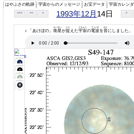
はやぶさの軌跡
宇宙からのメッセージ
お宝データ
宇宙カレンダ
1993年12月
14日
<<<
<<
<
>
えいせい
とら
うちゅう
でんぱ
おと
♪ 「あけぼの」
衛星
が
捉
えた
宇宙
の
電波
を
音
にしました。