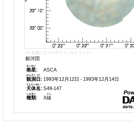
👈 お気に入りのアイコンをクリック！
銀河団
えいせい
衛星
:
ASCA
かんそく
び
観測
日
:
1993年12月12日 - 1993年12月14日
てんたいめい
天体名
:
S49-147
しゅるい
せん
種類
:
X
線