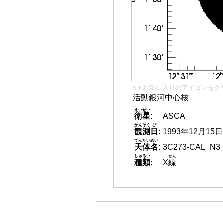
👈 お気に入りのアイコンをク
活動銀河中心核
えいせい
衛星
:
ASCA
かんそく
び
観測
日
:
1993年12月15日
てんたいめい
天体名
:
3C273-CAL_N3
しゅるい
せん
種類
:
X
線