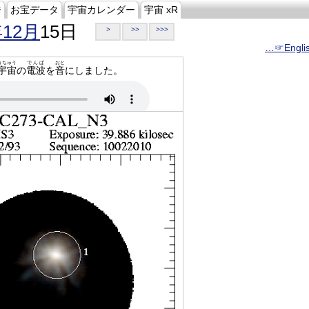
ジ
お宝データ
宇宙カレンダー
宇宙 xR
年12月
15日
>
>>
>>>
…☞Engli
うちゅう
でんぱ
おと
宇宙
の
電波
を
音
にしました。