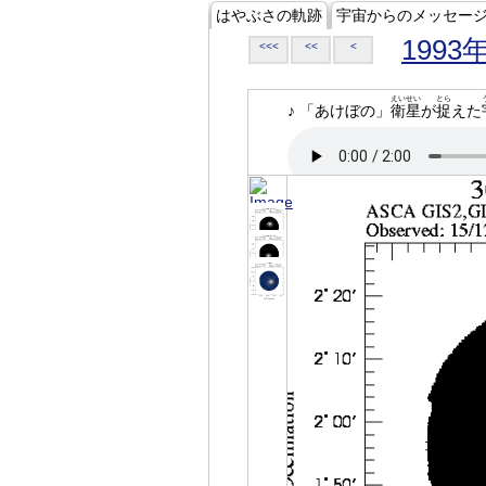
はやぶさの軌跡
宇宙からのメッセー
1993
<<<
<<
<
えいせい
とら
♪ 「あけぼの」
衛星
が
捉
えた