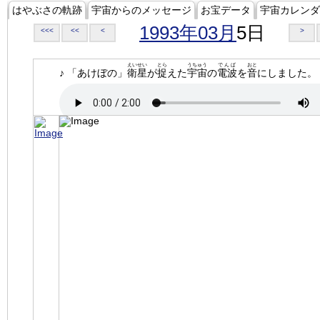
はやぶさの軌跡
宇宙からのメッセージ
お宝データ
宇宙カレンダ
1993年03月
5日
<<<
<<
<
>
えいせい
とら
うちゅう
でんぱ
おと
♪ 「あけぼの」
衛星
が
捉
えた
宇宙
の
電波
を
音
にしました。