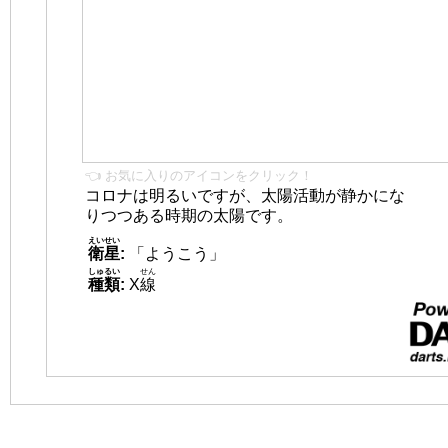
👈 お気に入りのアイコンをクリック！
コロナは明るいですが、太陽活動が静かにな
りつつある時期の太陽です。
えいせい
衛星
:
「ようこう」
しゅるい
せん
種類
:
X
線