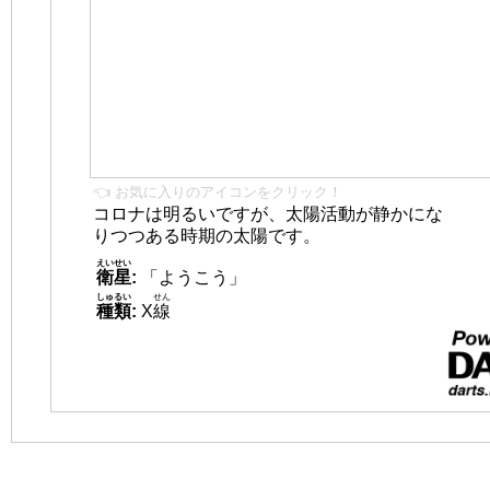
👈 お気に入りのアイコンをクリック！
コロナは明るいですが、太陽活動が静かにな
りつつある時期の太陽です。
えいせい
衛星
:
「ようこう」
しゅるい
せん
種類
:
X
線