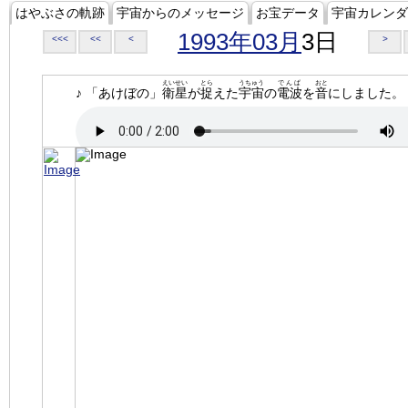
はやぶさの軌跡
宇宙からのメッセージ
お宝データ
宇宙カレンダ
1993年03月
3日
<<<
<<
<
>
えいせい
とら
うちゅう
でんぱ
おと
♪ 「あけぼの」
衛星
が
捉
えた
宇宙
の
電波
を
音
にしました。