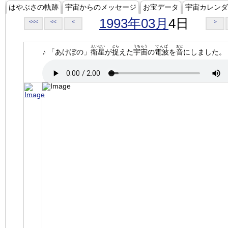
はやぶさの軌跡
宇宙からのメッセージ
お宝データ
宇宙カレンダ
1993年03月
4日
<<<
<<
<
>
えいせい
とら
うちゅう
でんぱ
おと
♪ 「あけぼの」
衛星
が
捉
えた
宇宙
の
電波
を
音
にしました。