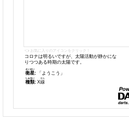
👈 お気に入りのアイコンをクリック！
コロナは明るいですが、太陽活動が静かにな
りつつある時期の太陽です。
えいせい
衛星
:
「ようこう」
しゅるい
せん
種類
:
X
線