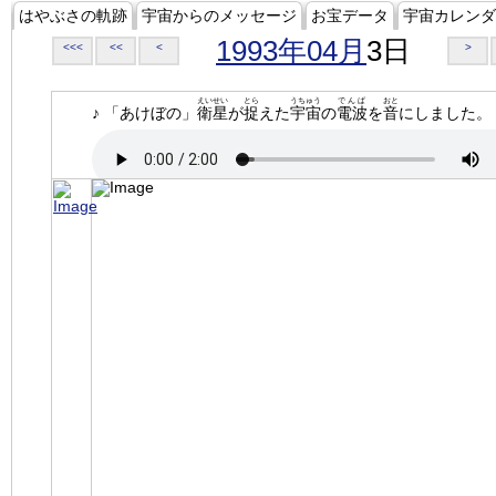
はやぶさの軌跡
宇宙からのメッセージ
お宝データ
宇宙カレンダ
1993年04月
3日
<<<
<<
<
>
えいせい
とら
うちゅう
でんぱ
おと
♪ 「あけぼの」
衛星
が
捉
えた
宇宙
の
電波
を
音
にしました。