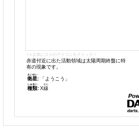
👈 お気に入りのアイコンをクリック！
赤道付近に出た活動領域は太陽周期終盤に特
有の現象です。
えいせい
衛星
:
「ようこう」
しゅるい
せん
種類
:
X
線