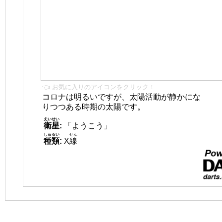
👈 お気に入りのアイコンをクリック！
コロナは明るいですが、太陽活動が静かにな
りつつある時期の太陽です。
えいせい
衛星
:
「ようこう」
しゅるい
せん
種類
:
X
線