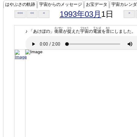
はやぶさの軌跡
宇宙からのメッセージ
お宝データ
宇宙カレンダ
1993年03月
1日
<<<
<<
<
>
えいせい
とら
うちゅう
でんぱ
おと
♪ 「あけぼの」
衛星
が
捉
えた
宇宙
の
電波
を
音
にしました。