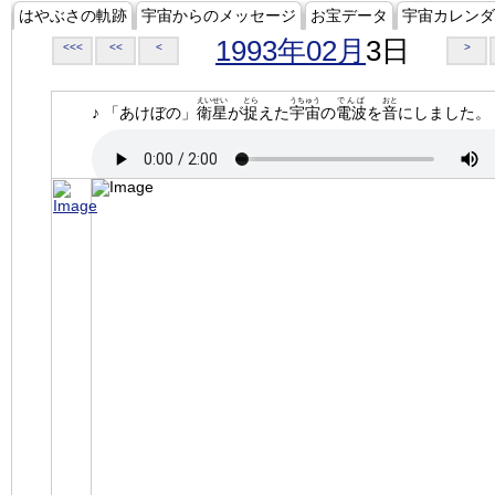
はやぶさの軌跡
宇宙からのメッセージ
お宝データ
宇宙カレンダ
1993年02月
3日
<<<
<<
<
>
えいせい
とら
うちゅう
でんぱ
おと
♪ 「あけぼの」
衛星
が
捉
えた
宇宙
の
電波
を
音
にしました。