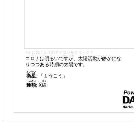
👈 お気に入りのアイコンをクリック！
コロナは明るいですが、太陽活動が静かにな
りつつある時期の太陽です。
えいせい
衛星
:
「ようこう」
しゅるい
せん
種類
:
X
線