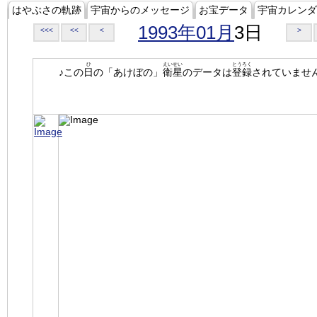
はやぶさの軌跡
宇宙からのメッセージ
お宝データ
宇宙カレンダ
1993年01月
3日
<<<
<<
<
>
ひ
えいせい
とうろく
♪この
日
の「あけぼの」
衛星
のデータは
登録
されていませ