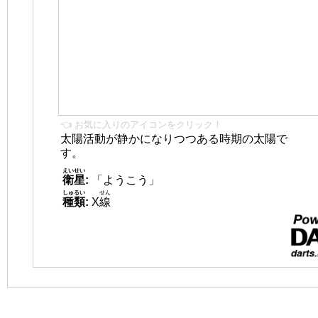
👈 お気に入りのアイコンをクリック！
太陽活動が静かになりつつある時期の太陽で
す。
えいせい
衛星
:
「ようこう」
しゅるい
せん
種類
:
X
線