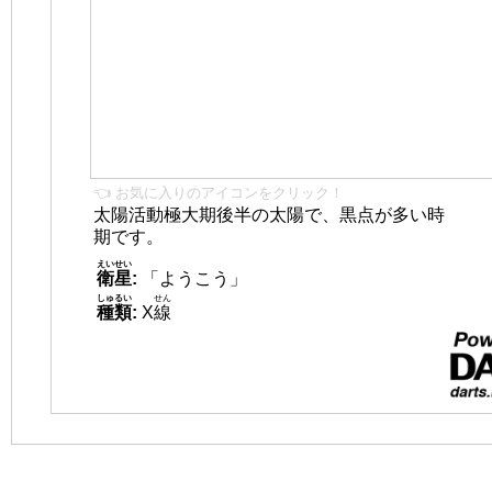
👈 お気に入りのアイコンをクリック！
太陽活動極大期後半の太陽で、黒点が多い時
期です。
えいせい
衛星
:
「ようこう」
しゅるい
せん
種類
:
X
線