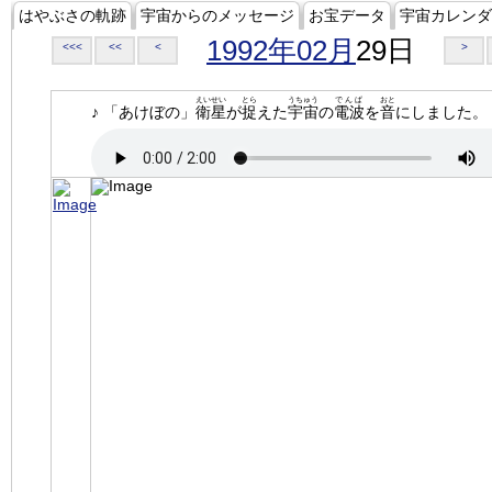
はやぶさの軌跡
宇宙からのメッセージ
お宝データ
宇宙カレンダ
1992年02月
29日
<<<
<<
<
>
えいせい
とら
うちゅう
でんぱ
おと
♪ 「あけぼの」
衛星
が
捉
えた
宇宙
の
電波
を
音
にしました。