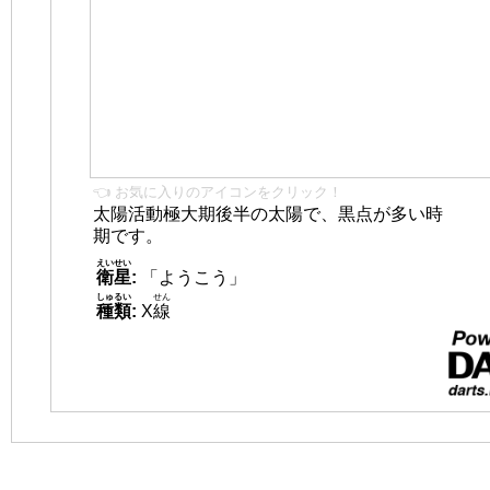
👈 お気に入りのアイコンをクリック！
太陽活動極大期後半の太陽で、黒点が多い時
期です。
えいせい
衛星
:
「ようこう」
しゅるい
せん
種類
:
X
線