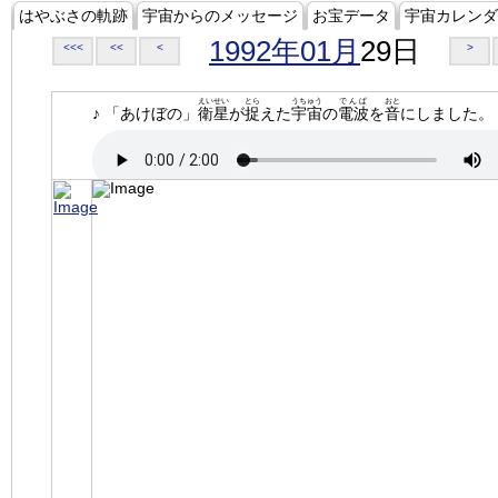
はやぶさの軌跡
宇宙からのメッセージ
お宝データ
宇宙カレンダ
1992年01月
29日
<<<
<<
<
>
えいせい
とら
うちゅう
でんぱ
おと
♪ 「あけぼの」
衛星
が
捉
えた
宇宙
の
電波
を
音
にしました。