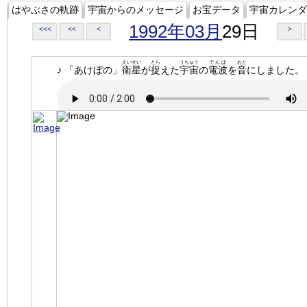
はやぶさの軌跡
宇宙からのメッセージ
お宝データ
宇宙カレンダ
1992年03月
29日
<<<
<<
<
>
えいせい
とら
うちゅう
でんぱ
おと
♪ 「あけぼの」
衛星
が
捉
えた
宇宙
の
電波
を
音
にしました。