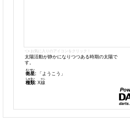
👈 お気に入りのアイコンをクリック！
太陽活動が静かになりつつある時期の太陽で
す。
えいせい
衛星
:
「ようこう」
しゅるい
せん
種類
:
X
線