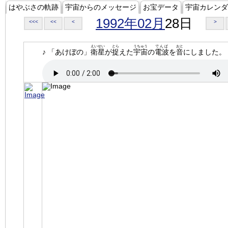
はやぶさの軌跡
宇宙からのメッセージ
お宝データ
宇宙カレンダ
1992年02月
28日
<<<
<<
<
>
えいせい
とら
うちゅう
でんぱ
おと
♪ 「あけぼの」
衛星
が
捉
えた
宇宙
の
電波
を
音
にしました。