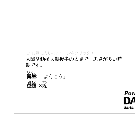
👈 お気に入りのアイコンをクリック！
太陽活動極大期後半の太陽で、黒点が多い時
期です。
えいせい
衛星
:
「ようこう」
しゅるい
せん
種類
:
X
線