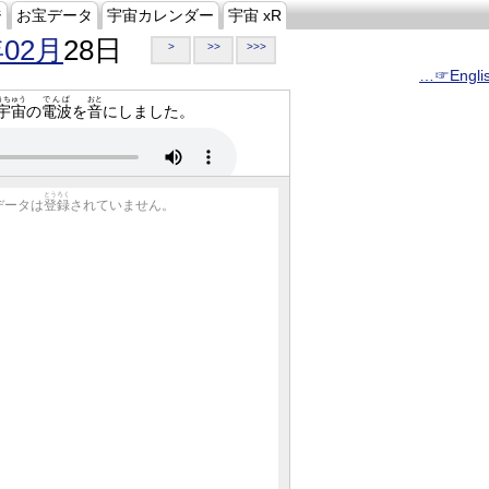
ジ
お宝データ
宇宙カレンダー
宇宙 xR
年02月
28日
>
>>
>>>
…☞Engli
うちゅう
でんぱ
おと
宇宙
の
電波
を
音
にしました。
とうろく
データは
登録
されていません。