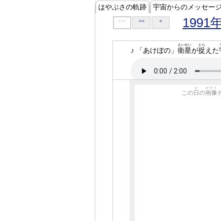
はやぶさの軌跡
宇宙からのメッセー
1991
<<<
<<
<
えいせい
とら
♪ 「あけぼの」
衛星
が
捉
えた
ひ
がぞう
この
日
の
画像