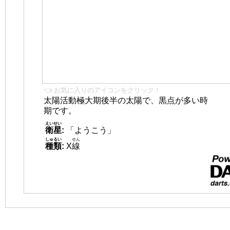
👈 お気に入りのアイコンをクリック！
太陽活動極大期後半の太陽で、黒点が多い時
期です。
えいせい
衛星
:
「ようこう」
しゅるい
せん
種類
:
X
線