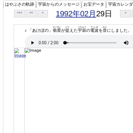
はやぶさの軌跡
宇宙からのメッセージ
お宝データ
宇宙カレンダ
1992年02月
29日
<<<
<<
<
>
えいせい
とら
うちゅう
でんぱ
おと
♪ 「あけぼの」
衛星
が
捉
えた
宇宙
の
電波
を
音
にしました。