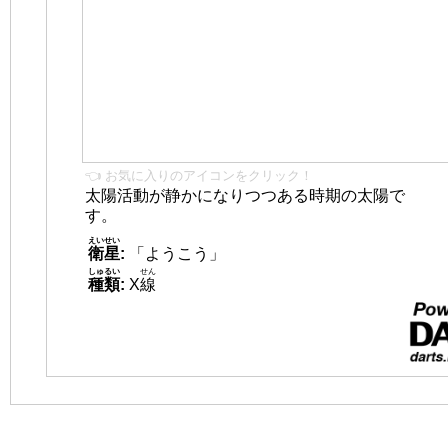
👈 お気に入りのアイコンをクリック！
太陽活動が静かになりつつある時期の太陽で
す。
えいせい
衛星
:
「ようこう」
しゅるい
せん
種類
:
X
線