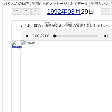
はやぶさの軌跡
宇宙からのメッセージ
お宝データ
宇宙カレンダ
1992年03月
29日
<<<
<<
<
>
えいせい
とら
うちゅう
でんぱ
おと
♪ 「あけぼの」
衛星
が
捉
えた
宇宙
の
電波
を
音
にしました。