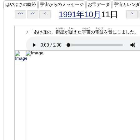
はやぶさの軌跡
宇宙からのメッセージ
お宝データ
宇宙カレンダ
1991年10月
11日
<<<
<<
<
>
えいせい
とら
うちゅう
でんぱ
おと
♪ 「あけぼの」
衛星
が
捉
えた
宇宙
の
電波
を
音
にしました。