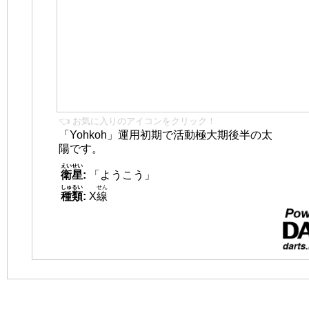
👈 お気に入りのアイコンをクリック！
「Yohkoh」運用初期で活動極大期後半の太
陽です。
えいせい
衛星
:
「ようこう」
しゅるい
せん
種類
:
X
線