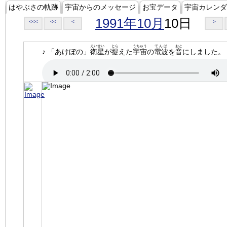
はやぶさの軌跡
宇宙からのメッセージ
お宝データ
宇宙カレンダ
1991年10月
10日
<<<
<<
<
>
えいせい
とら
うちゅう
でんぱ
おと
♪ 「あけぼの」
衛星
が
捉
えた
宇宙
の
電波
を
音
にしました。