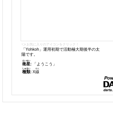
👈 お気に入りのアイコンをクリック！
「Yohkoh」運用初期で活動極大期後半の太
陽です。
えいせい
衛星
:
「ようこう」
しゅるい
せん
種類
:
X
線