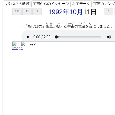
はやぶさの軌跡
宇宙からのメッセージ
お宝データ
宇宙カレンダ
1992年10月
11日
<<<
<<
<
>
えいせい
とら
うちゅう
でんぱ
おと
♪ 「あけぼの」
衛星
が
捉
えた
宇宙
の
電波
を
音
にしました。