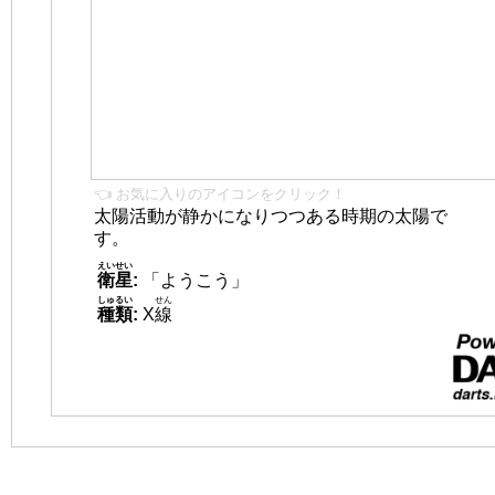
👈 お気に入りのアイコンをクリック！
太陽活動が静かになりつつある時期の太陽で
す。
えいせい
衛星
:
「ようこう」
しゅるい
せん
種類
:
X
線