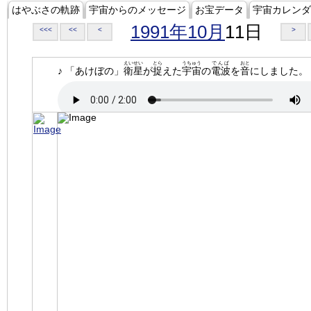
はやぶさの軌跡
宇宙からのメッセージ
お宝データ
宇宙カレンダ
1991年10月
11日
<<<
<<
<
>
えいせい
とら
うちゅう
でんぱ
おと
♪ 「あけぼの」
衛星
が
捉
えた
宇宙
の
電波
を
音
にしました。