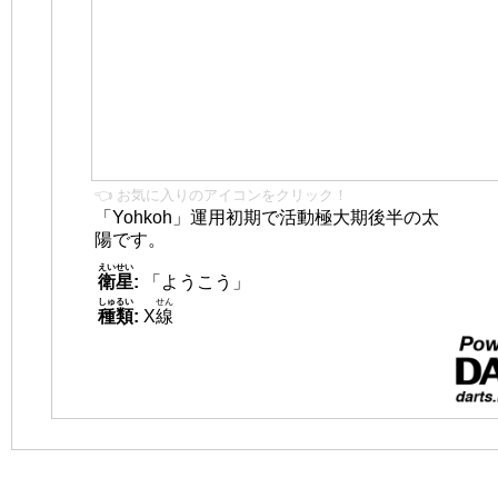
👈 お気に入りのアイコンをクリック！
「Yohkoh」運用初期で活動極大期後半の太
陽です。
えいせい
衛星
:
「ようこう」
しゅるい
せん
種類
:
X
線