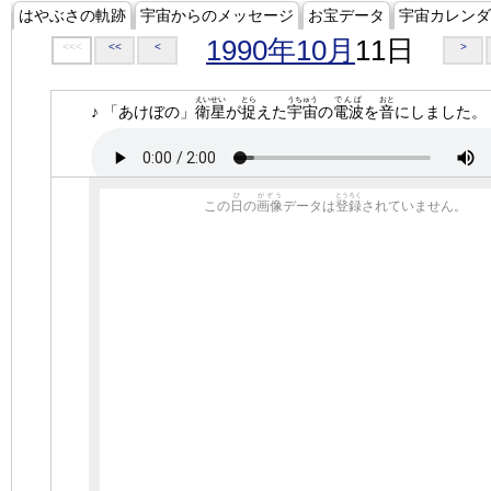
はやぶさの軌跡
宇宙からのメッセージ
お宝データ
宇宙カレンダ
1990年10月
11日
<<<
<<
<
>
えいせい
とら
うちゅう
でんぱ
おと
♪ 「あけぼの」
衛星
が
捉
えた
宇宙
の
電波
を
音
にしました。
ひ
がぞう
とうろく
この
日
の
画像
データは
登録
されていません。