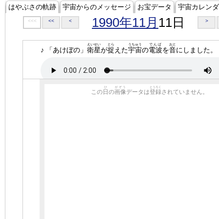
はやぶさの軌跡
宇宙からのメッセージ
お宝データ
宇宙カレンダ
1990年11月
11日
<<<
<<
<
>
えいせい
とら
うちゅう
でんぱ
おと
♪ 「あけぼの」
衛星
が
捉
えた
宇宙
の
電波
を
音
にしました。
ひ
がぞう
とうろく
この
日
の
画像
データは
登録
されていません。