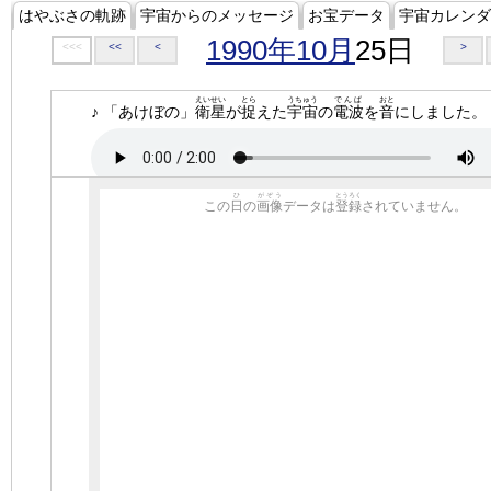
はやぶさの軌跡
宇宙からのメッセージ
お宝データ
宇宙カレンダ
1990年10月
25日
<<<
<<
<
>
えいせい
とら
うちゅう
でんぱ
おと
♪ 「あけぼの」
衛星
が
捉
えた
宇宙
の
電波
を
音
にしました。
ひ
がぞう
とうろく
この
日
の
画像
データは
登録
されていません。