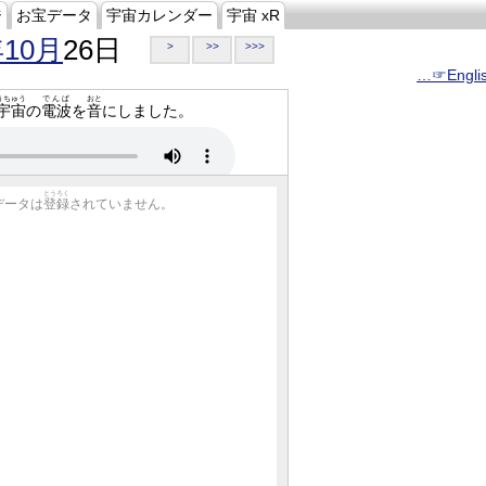
ジ
お宝データ
宇宙カレンダー
宇宙 xR
年10月
26日
>
>>
>>>
…☞Engli
うちゅう
でんぱ
おと
宇宙
の
電波
を
音
にしました。
とうろく
データは
登録
されていません。