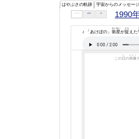
はやぶさの軌跡
宇宙からのメッセー
1990
<<<
<<
<
えいせい
とら
♪ 「あけぼの」
衛星
が
捉
えた
ひ
がぞう
この
日
の
画像