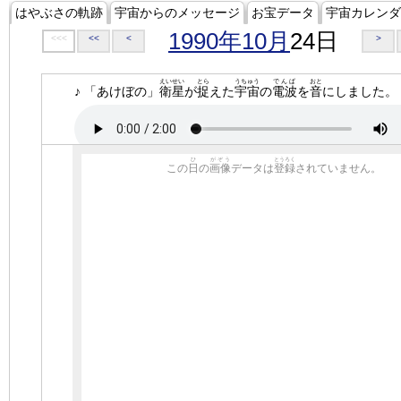
はやぶさの軌跡
宇宙からのメッセージ
お宝データ
宇宙カレンダ
1990年10月
24日
<<<
<<
<
>
えいせい
とら
うちゅう
でんぱ
おと
♪ 「あけぼの」
衛星
が
捉
えた
宇宙
の
電波
を
音
にしました。
ひ
がぞう
とうろく
この
日
の
画像
データは
登録
されていません。