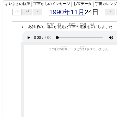
はやぶさの軌跡
宇宙からのメッセージ
お宝データ
宇宙カレンダ
1990年11月
24日
<<<
<<
<
>
えいせい
とら
うちゅう
でんぱ
おと
♪ 「あけぼの」
衛星
が
捉
えた
宇宙
の
電波
を
音
にしました。
ひ
がぞう
とうろく
この
日
の
画像
データは
登録
されていません。