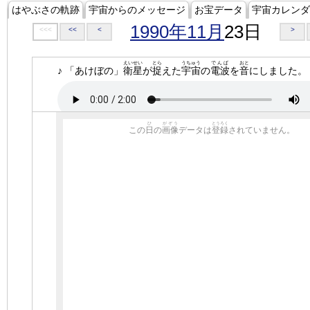
はやぶさの軌跡
宇宙からのメッセージ
お宝データ
宇宙カレンダ
1990年11月
23日
<<<
<<
<
>
えいせい
とら
うちゅう
でんぱ
おと
♪ 「あけぼの」
衛星
が
捉
えた
宇宙
の
電波
を
音
にしました。
ひ
がぞう
とうろく
この
日
の
画像
データは
登録
されていません。