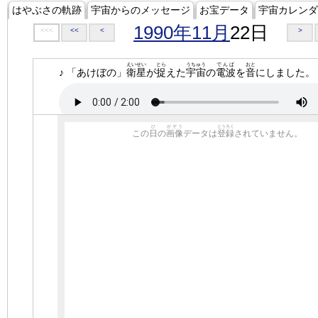
はやぶさの軌跡
宇宙からのメッセージ
お宝データ
宇宙カレンダ
1990年11月
22日
<<<
<<
<
>
えいせい
とら
うちゅう
でんぱ
おと
♪ 「あけぼの」
衛星
が
捉
えた
宇宙
の
電波
を
音
にしました。
ひ
がぞう
とうろく
この
日
の
画像
データは
登録
されていません。