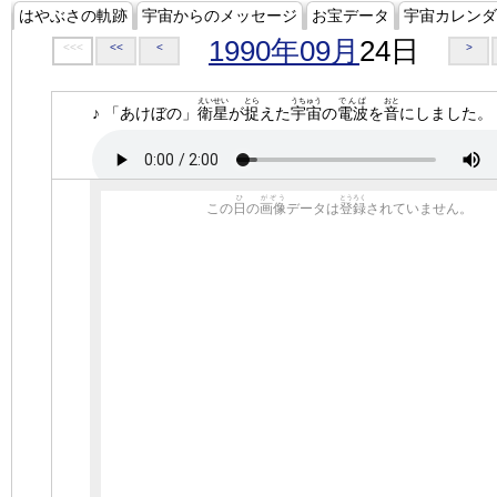
はやぶさの軌跡
宇宙からのメッセージ
お宝データ
宇宙カレンダ
1990年09月
24日
<<<
<<
<
>
えいせい
とら
うちゅう
でんぱ
おと
♪ 「あけぼの」
衛星
が
捉
えた
宇宙
の
電波
を
音
にしました。
ひ
がぞう
とうろく
この
日
の
画像
データは
登録
されていません。