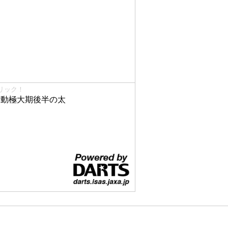
リック！
で活動極大期後半の太