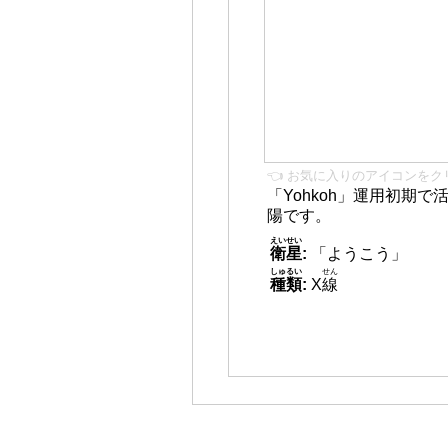
👈 お気に入りのアイコンをク
「Yohkoh」運用初期
陽です。
えいせい
衛星
:
「ようこう」
しゅるい
せん
種類
:
X
線