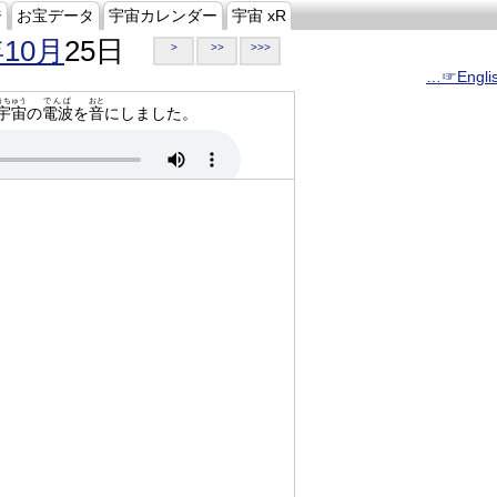
ジ
お宝データ
宇宙カレンダー
宇宙 xR
年10月
25日
>
>>
>>>
…☞Engli
うちゅう
でんぱ
おと
宇宙
の
電波
を
音
にしました。