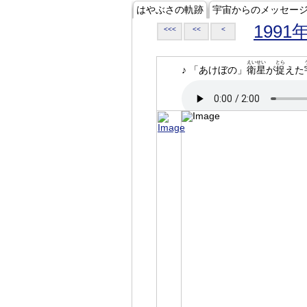
はやぶさの軌跡
宇宙からのメッセー
1991
<<<
<<
<
えいせい
とら
♪ 「あけぼの」
衛星
が
捉
えた