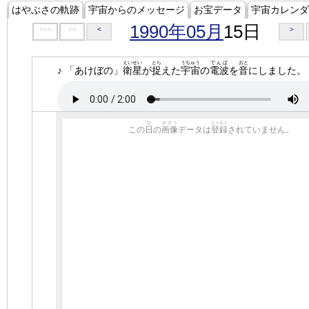
はやぶさの軌跡
宇宙からのメッセージ
お宝データ
宇宙カレンダ
1990年05月
15日
<<<
<<
<
>
えいせい
とら
うちゅう
でんぱ
おと
♪ 「あけぼの」
衛星
が
捉
えた
宇宙
の
電波
を
音
にしました。
ひ
がぞう
とうろく
この
日
の
画像
データは
登録
されていません。