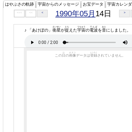
はやぶさの軌跡
宇宙からのメッセージ
お宝データ
宇宙カレンダ
1990年05月
14日
<<<
<<
<
>
えいせい
とら
うちゅう
でんぱ
おと
♪ 「あけぼの」
衛星
が
捉
えた
宇宙
の
電波
を
音
にしました。
ひ
がぞう
とうろく
この
日
の
画像
データは
登録
されていません。