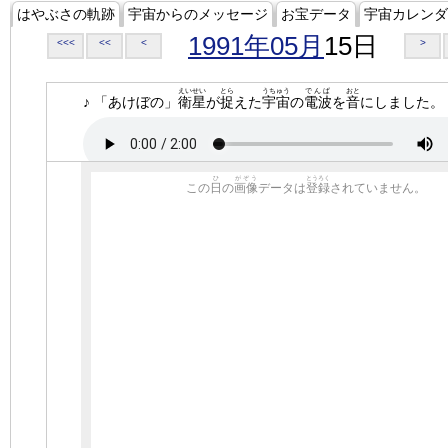
はやぶさの軌跡
宇宙からのメッセージ
お宝データ
宇宙カレンダ
1991年05月
15日
<<<
<<
<
>
えいせい
とら
うちゅう
でんぱ
おと
♪ 「あけぼの」
衛星
が
捉
えた
宇宙
の
電波
を
音
にしました。
ひ
がぞう
とうろく
この
日
の
画像
データは
登録
されていません。