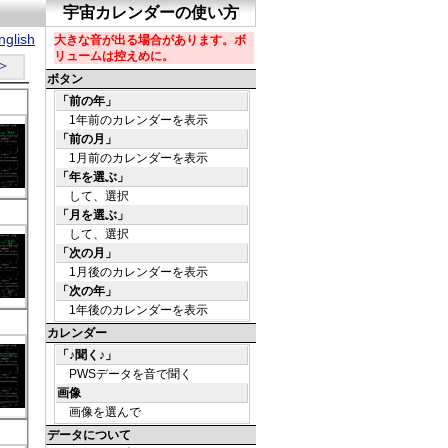
glish
＞