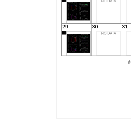
NO DATA
29
30
31
NO DATA