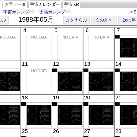
ジ
お宝データ
宇宙カレンダー
宇宙 xR
宇宙カレンダー
太陽カレンダー
…☞En
1988年05月
らぶ
月をえらぶ
次の月＞
次の年
4
5
6
7
NO DATA
NO DATA
NO DATA
NO DATA
11
12
13
14
NO DATA
18
19
20
21
25
26
27
28