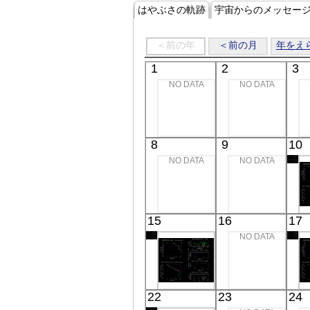
はやぶさの軌跡
宇宙からのメッセー
＜前の年
＜前の月
年をえ
1
2
3
NO DATA
NO DATA
8
9
10
NO DATA
NO DATA
15
16
17
NO DATA
22
23
24