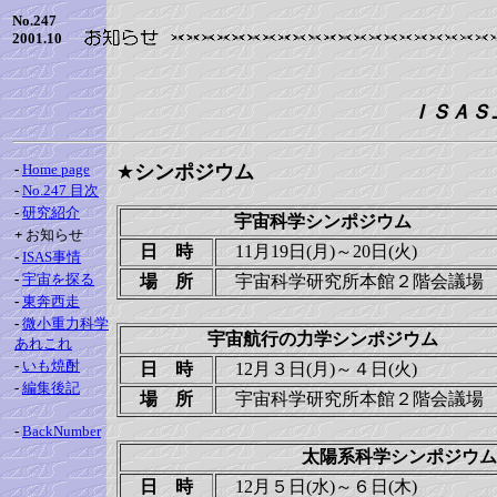
No.247
2001.10
ＩＳＡＳニュ
-
Home page
★
シンポジウム
-
No.247 目次
-
研究紹介
宇宙科学シンポジウム
+
お知らせ
日 時
11月19日(月)～20日(火)
-
ISAS事情
-
宇宙を探る
場 所
宇宙科学研究所本館２階会
-
東奔西走
-
微小重力科学
宇宙航行の力学シンポジウム
あれこれ
-
いも焼酎
日 時
12月３日(月)～４日(火)
-
編集後記
場 所
宇宙科学研究所本館２階会
-
BackNumber
太陽系科学シンポジウム
日 時
12月５日(水)～６日(木)