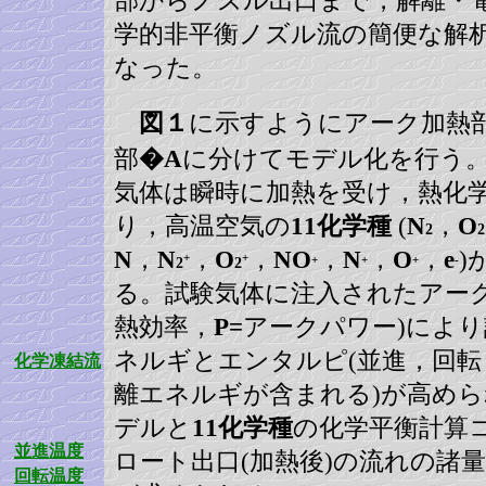
部からノズル出口まで，解離・
学的非平衡ノズル流の簡便な解
なった。
図１
に示すようにアーク加熱
部
�A
に分けてモデル化を行う
気体は瞬時に加熱を受け，熱化
り，高温空気の
11化学種
(
N
，
O
2
2
N
，
N
，
O
，
NO
，
N
，
O
，
e
)
+
+
+
+
+
-
2
2
る。試験気体に注入されたアー
熱効率，
P=
アークパワー)によ
ネルギとエンタルピ(並進，回転
化学凍結流
離エネルギが含まれる)が高め
デルと
11化学種
の化学平衡計算
並進温度
ロート出口(加熱後)の流れの諸
回転温度