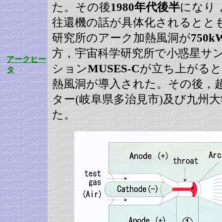
た。その後
1980年代後半
になり
往還機の話が具体化されるとと
研究所のアーク加熱風洞が
750k
方，宇宙科学研究所で小惑星サ
アークヒー
ション
MUSES-C
が立ち上がると
タ
熱風洞が導入された。その後，
ター(岐阜県多治見市)及び九州
た。