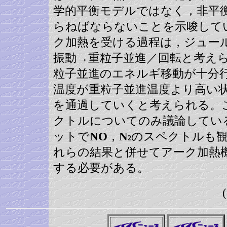
学的平衡モデルではなく，非平
らねばならないことを示唆して
ク加熱を受ける過程は，ジュー
振動→重粒子並進／回転と考え
粒子並進のエネルギ移動が十分
温度が重粒子並進温度より高い
を通過していくと考えられる。
クトルについてのみ議論してい
ットで
NO
，
N
のスペクトルも
2
れらの結果と併せてアーク加熱
する必要がある。