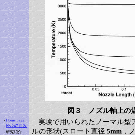
図３ ノズル軸上の
-
Home page
実験で用いられたノーマル型
-
No.247 目次
ルの形状(スロート直径
5mm
，
-
研究紹介