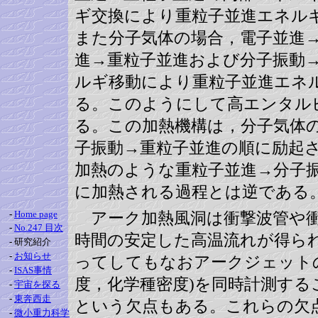
ギ交換により重粒子並進エネル
また分子気体の場合，電子並進
進→重粒子並進および分子振動
ルギ移動により重粒子並進エネ
る。このようにして高エンタル
る。この加熱機構は，分子気体
子振動→重粒子並進の順に励起
加熱のような重粒子並進→分子振
に加熱される過程とは逆である
-
Home page
アーク加熱風洞は衝撃波管や衝
-
No.247 目次
時間の安定した高温流れが得ら
-
研究紹介
-
お知らせ
ってしてもなおアークジェット
-
ISAS事情
度，化学種密度)を同時計測する
-
宇宙を探る
-
東奔西走
という欠点もある。これらの欠
-
微小重力科学