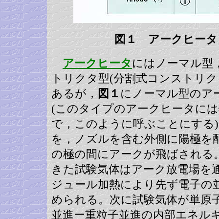
図１ アークヒータ
アークヒータ
にはノーマル型
トリクタ型(分割式コンストリク
あるが，
図１
にノーマル型のア
(このタイプのアークヒータに
で，このように呼ぶことにする
を，ノズルを含む外側に陽極を
の極の間にアークが飛ばされる
きた試験気体はアーク放電場を
ジュール加熱により先ず電子の
められる。次に試験気体が単原
並進ー重粒子並進の内部エネル