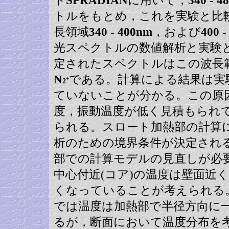
ド
SPRADIAN
に用いて，
340 - 4
トルをもとめ，これを実験と比
長領域
340 - 400nm
，および
400 
光スペクトルの数値解析と実験
定されたスペクトルはこの波長
N
である。計算による結果は実
+
2
ていないことが分かる。この原
度，振動温度が低く見積もられ
られる。スロート加熱部の計算
析のための境界条件が決定され
部での計算モデルの見直しが必
中心付近(コア)の温度は壁面近
くなっていることが考えられる
では温度は加熱部で半径方向に
るが，断面において温度分布を