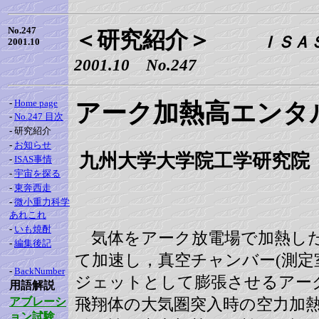
No.247
＜研究紹介＞
ＩＳＡ
2001.10
2001.10 No.247
-
Home page
アーク加熱高エンタ
-
No.247 目次
-
研究紹介
-
お知らせ
九州大学大学院工学研究院
-
ISAS事情
-
宇宙を探る
-
東奔西走
-
微小重力科学
あれこれ
-
いも焼酎
気体をアーク放電場で加熱し
-
編集後記
て加速し，真空チャンバー(測定
-
BackNumber
ジェットとして膨張させるアー
用語解説
飛翔体の大気圏突入時の空力加
アブレーシ
ョン試験