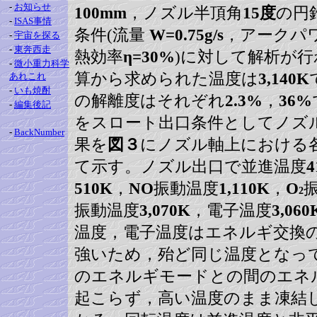
-
お知らせ
100mm
，ノズル半頂角
15度
の円
-
ISAS事情
条件(流量
W=0.75g/s
，アークパ
-
宇宙を探る
-
東奔西走
熱効率
η=30%
)に対して解析が
-
微小重力科学
算から求められた温度は
3,140K
あれこれ
-
いも焼酎
の解離度はそれぞれ
2.3%
，
36%
-
編集後記
をスロート出口条件としてノズ
-
BackNumber
果を
図３
にノズル軸上における
て示す。ノズル出口で並進温度
4
510K
，
NO
振動温度
1,110K
，
O
2
振動温度
3,070K
，電子温度
3,060
温度，電子温度はエネルギ交換
強いため，殆ど同じ温度となっ
のエネルギモードとの間のエネ
起こらず，高い温度のまま凍結