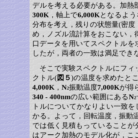
デルを考える必要がある。加熱
300K
，軸上で
6,000K
となるよう
分布を考え，残りの状態量(密度
め，ノズル流計算をおこない，
口データを用いてスペクトルを
したが，両者の一致は満足でき
そこで実験スペクトルにフィ
クトル(
図５
)の温度を求めたと
4,000K
，
N
振動温度
7,000K
が得
2
340 - 400nm
の広い範囲にある
N
+
2
トルについてかなりよい一致を
かる。よって，回転温度，振動
では低く見積もっていることが
はアーク加熱のモデル化が，こ