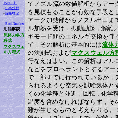
てノズル流の数値解析からアー
あれこれ
-
いも焼酎
を見積もることが有効な手段と
-
編集後記
アーク加熱部からノズル出口ま
-
BackNumber
ル加熱を受け，振動励起，解離
用語解説
流体力学方
ギモード間のエネルギ交換を伴
程式
で，その解析は基本的には
流体
マクスウェ
の法則式および
マクスウェル方
ル方程式
行なえばよい。この解析はアル
などをプロペラントとするアー
で一部すでに行われているが，
られるような空気を試験気体と
くの化学種と並進，回転，化学
温度を含めなければならず，そ
難が生じるものと考えられる。