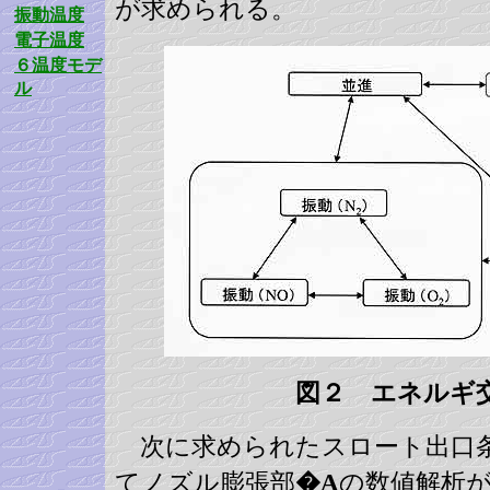
が求められる。
振動温度
電子温度
６温度モデ
ル
図２ エネルギ
次に求められたスロート出口
てノズル膨張部
�A
の数値解析