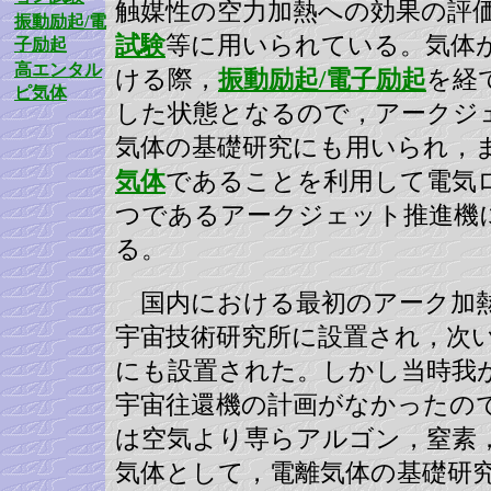
触媒性の空力加熱への効果の評
振動励起/電
試験
等に用いられている。気体
子励起
高エンタル
ける際，
振動励起/電子励起
を経
ピ気体
した状態となるので，アークジ
気体の基礎研究にも用いられ，
気体
であることを利用して電気
つであるアークジェット推進機
る。
国内における最初のアーク加
宇宙技術研究所に設置され，次
にも設置された。しかし当時我
宇宙往還機の計画がなかったの
は空気より専らアルゴン，窒素
気体として，電離気体の基礎研