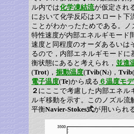
ル内では
化学凍結流
が仮定され
において化学反応はスロート下
ことがわかったためである。ノ
特性速度が内部エネルギモード
速度と同程度のオーダあるいは
るので，内部エネルギモードに
衡状態にあると考えられ，
並進
(
Trot
)，
振動温度
(
Tvib
(
N
)，
Tvib
2
電子温度
(
Te
)から成る
６温度モ
２
にここで考慮した内部エネル
ルギ移動を示す。このノズル流
平衡
Navier-Stokes式
が用いられ