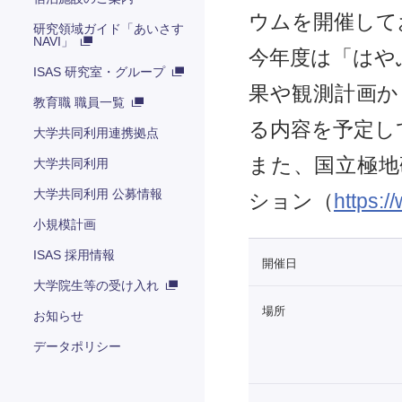
ウムを開催して
研究領域ガイド「あいさす
NAVI」
今年度は「はや
ISAS 研究室・グループ
果や観測計画か
教育職 職員一覧
る内容を予定し
大学共同利用連携拠点
また、国立極地
大学共同利用
大学共同利用 公募情報
ション（
https:/
小規模計画
ISAS 採用情報
開催日
大学院生等の受け入れ
場所
お知らせ
データポリシー