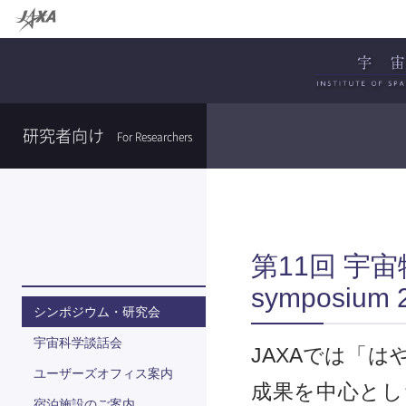
研究者向け
For Researchers
第11回 宇宙
symposium 
シンポジウム・研究会
宇宙科学談話会
JAXAでは「
ユーザーズオフィス案内
成果を中心とし
宿泊施設のご案内