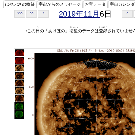
はやぶさの軌跡
宇宙からのメッセージ
お宝データ
宇宙カレンダ
2019年11月
6日
<<<
<<
<
>
ひ
えいせい
とうろく
♪この
日
の「あけぼの」
衛星
のデータは
登録
されていませ