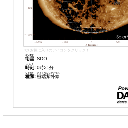
👈 お気に入りのアイコンをクリック！
えいせい
衛星
:
SDO
じこく
時刻
:
0時31分
しゅるい
きょくたんしがいせん
種類
:
極端紫外線