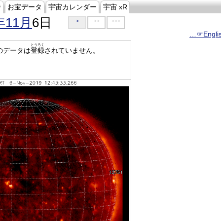
ジ
お宝データ
宇宙カレンダー
宇宙 xR
年11月
6日
>
>>
>>>
…☞Engli
とうろく
のデータは
登録
されていません。