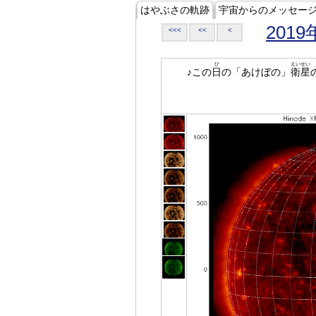
はやぶさの軌跡
宇宙からのメッセー
2019
<<<
<<
<
ひ
えいせい
♪この
日
の「あけぼの」
衛星