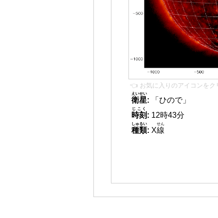
👈 お気に入りのアイコンをク
えいせい
衛星
:
「ひので」
じこく
時刻
:
12時43分
しゅるい
せん
種類
:
X
線