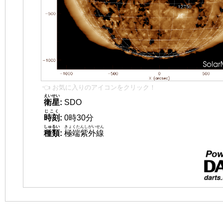
👈 お気に入りのアイコンをクリック！
えいせい
衛星
:
SDO
じこく
時刻
:
0時30分
しゅるい
きょくたんしがいせん
種類
:
極端紫外線