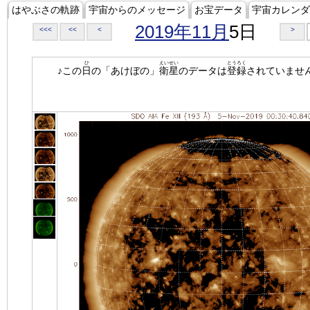
はやぶさの軌跡
宇宙からのメッセージ
お宝データ
宇宙カレンダ
2019年11月
5日
<<<
<<
<
>
ひ
えいせい
とうろく
♪この
日
の「あけぼの」
衛星
のデータは
登録
されていませ