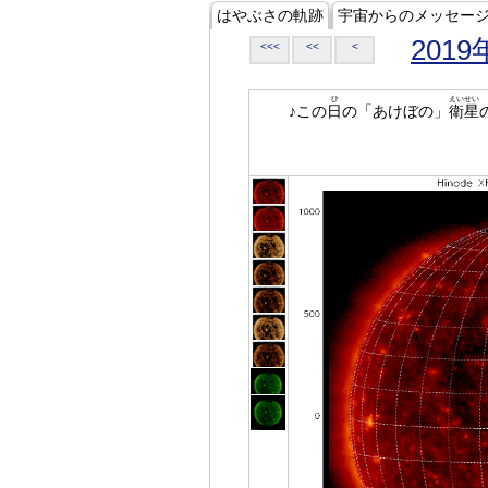
はやぶさの軌跡
宇宙からのメッセー
2019
<<<
<<
<
ひ
えいせい
♪この
日
の「あけぼの」
衛星