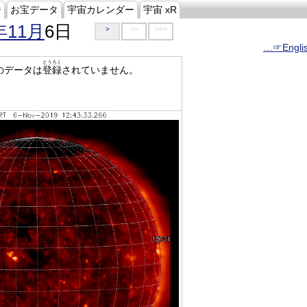
ジ
お宝データ
宇宙カレンダー
宇宙 xR
年11月
6日
>
>>
>>>
…☞Engli
とうろく
のデータは
登録
されていません。