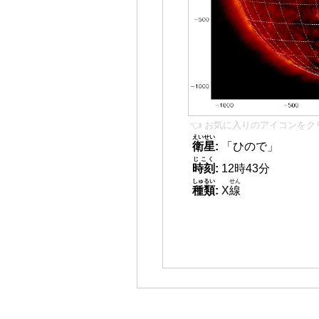
👈 お気に入りのアイコンをク
えいせい
衛星
:
「ひので」
じこく
時刻
:
12時43分
しゅるい
せん
種類
:
X
線