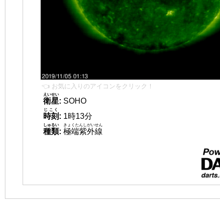
👈 お気に入りのアイコンをクリック！
えいせい
衛星
:
SOHO
じこく
時刻
:
1時13分
しゅるい
きょくたんしがいせん
種類
:
極端紫外線