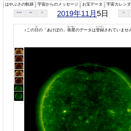
はやぶさの軌跡
宇宙からのメッセージ
お宝データ
宇宙カレンダ
2019年11月
5日
<<<
<<
<
>
ひ
えいせい
とうろく
♪この
日
の「あけぼの」
衛星
のデータは
登録
されていませ