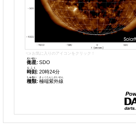
👈 お気に入りのアイコンをクリック！
えいせい
衛星
:
SDO
じこく
時刻
:
20時24分
しゅるい
きょくたんしがいせん
種類
:
極端紫外線