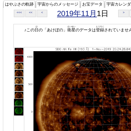
はやぶさの軌跡
宇宙からのメッセージ
お宝データ
宇宙カレンダ
2019年11月
1日
<<<
<<
<
>
ひ
えいせい
とうろく
♪この
日
の「あけぼの」
衛星
のデータは
登録
されていませ