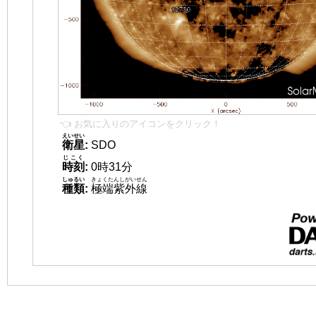
👈 お気に入りのアイコンをクリック！
えいせい
衛星
:
SDO
じこく
時刻
:
0時31分
しゅるい
きょくたんしがいせん
種類
:
極端紫外線