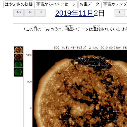
はやぶさの軌跡
宇宙からのメッセージ
お宝データ
宇宙カレンダ
2019年11月
2日
<<<
<<
<
>
ひ
えいせい
とうろく
♪この
日
の「あけぼの」
衛星
のデータは
登録
されていませ